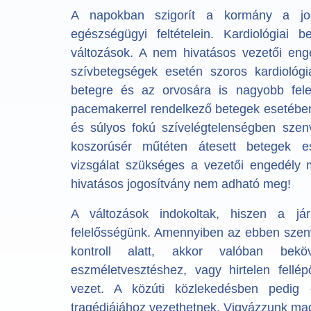
A napokban szigorít a kormány a jog
egészségügyi feltételein. Kardiológiai
változások. A nem hivatásos vezetői eng
szívbetegségek esetén szoros kardiológia
betegre és az orvosára is nagyobb felelős
pacemakerrel rendelkező betegek esetében
és súlyos fokú szívelégtelenségben szenv
koszorúsér műtéten átesett betegek ese
vizsgálat szükséges a vezetői engedély
hivatásos jogosítvány nem adható meg!
A változások indokoltak, hiszen a j
felelősségünk. Amennyiben az ebben szen
kontroll alatt, akkor valóban beköv
eszméletvesztéshez, vagy hirtelen fellép
vezet. A közúti közlekedésben pedig 
tragédiájához vezethetnek. Vigyázzunk ma