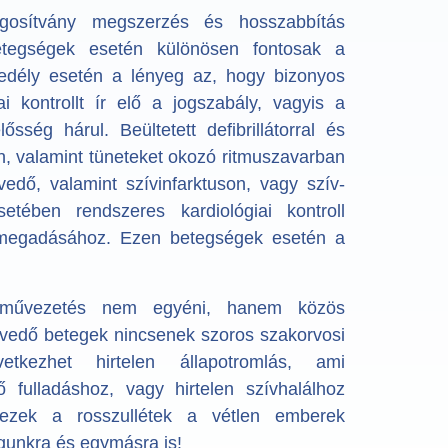
osítvány megszerzés és hosszabbítás
 betegségek esetén különösen fontosak a
edély esetén a lényeg az, hogy bizonyos
i kontrollt ír elő a jogszabály, vagyis a
ség hárul. Beültetett defibrillátorral és
, valamint tüneteket okozó ritmuszavarban
edő, valamint szívinfarktuson, vagy szív-
tében rendszeres kardiológiai kontroll
 megadásához. Ezen betegségek esetén a
árművezetés nem egyéni, hanem közös
vedő betegek nincsenek szoros szakorvosi
etkezhet hirtelen állapotromlás, ami
ő fulladáshoz, vagy hirtelen szívhalálhoz
ezek a rosszullétek a vétlen emberek
gunkra és egymásra is!