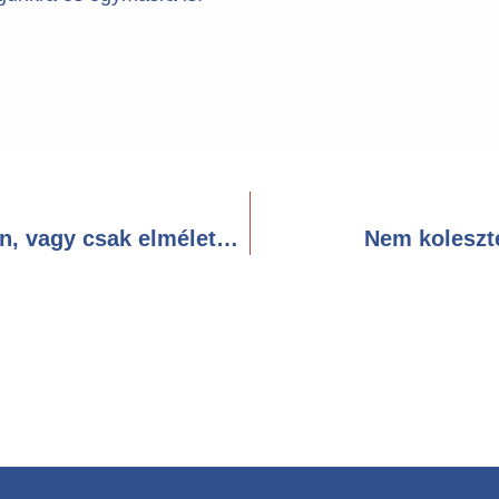
Defibrillátor az „utcán”: gyakorlatban, vagy csak elméletben ment életet?
Nem koleszt