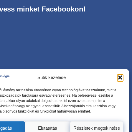
vess minket Facebookon!
Sütik kezelése
ói élmény biztosítása érdekében olyan technológiákat használunk, mint a
 eszközadatok tárolására és/vagy eléréséhez. Ha beleegyezel ezekbe a
ba, akkor olyan adatokat dolgozhatunk fel ezen az oldalon, mint a
viselkedés vagy az egyedi azonosítók. A hozzájárulás elmulasztása vagy
 bizonyos funkciókat és funkciókat hátrányosan érinthet.
ogadás
Elutasítás
Részletek megtekintése