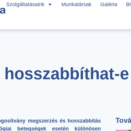
Szolgáltatásaink
Munkatársak
Galéria
B
 hosszabbíthat-e
Tová
ogosítvány megszerzés és hosszabbítás
ológiai betegségek esetén különösen