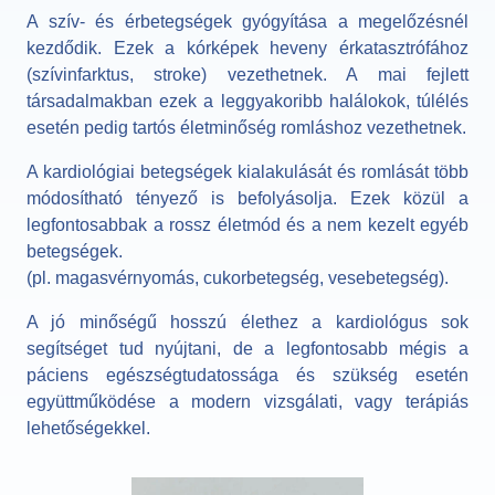
A szív- és érbetegségek gyógyítása a megelőzésnél
kezdődik. Ezek a kórképek heveny érkatasztrófához
(szívinfarktus, stroke) vezethetnek. A mai fejlett
társadalmakban ezek a leggyakoribb halálokok, túlélés
esetén pedig tartós életminőség romláshoz vezethetnek.
A kardiológiai betegségek kialakulását és romlását több
módosítható tényező is befolyásolja. Ezek közül a
legfontosabbak a rossz életmód és a nem kezelt egyéb
betegségek.
(pl. magasvérnyomás, cukorbetegség, vesebetegség).
A jó minőségű hosszú élethez a kardiológus sok
segítséget tud nyújtani, de a legfontosabb mégis a
páciens egészségtudatossága és szükség esetén
együttműködése a modern vizsgálati, vagy terápiás
lehetőségekkel.