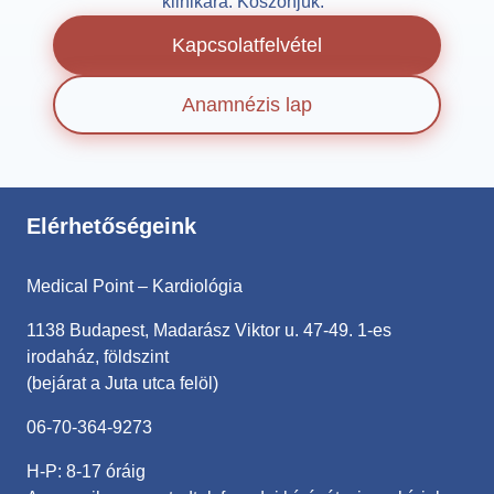
klinikára. Köszönjük.
Kapcsolatfelvétel
Anamnézis lap
Elérhetőségeink
Medical Point – Kardiológia
1138 Budapest, Madarász Viktor u. 47-49. 1-es
irodaház, földszint
(bejárat a Juta utca felöl)
06-70-364-9273
H-P: 8-17 óráig