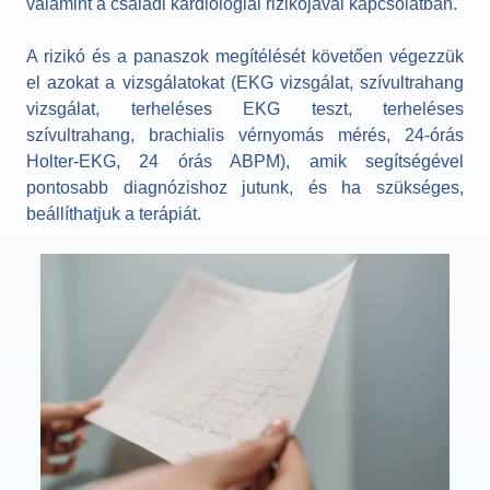
valamint a családi kardiológiai rizikójával kapcsolatban.
A rizikó és a panaszok megítélését követően végezzük
el azokat a vizsgálatokat (EKG vizsgálat, szívultrahang
vizsgálat, terheléses EKG teszt, terheléses
szívultrahang, brachialis vérnyomás mérés, 24-órás
Holter-EKG, 24 órás ABPM), amik segítségével
pontosabb diagnózishoz jutunk, és ha szükséges,
beállíthatjuk a terápiát.