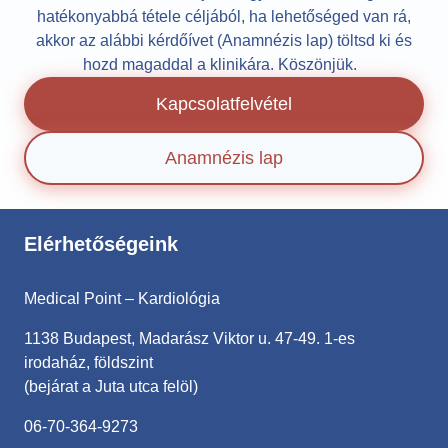
hatékonyabbá tétele céljából, ha lehetőséged van rá,
akkor az alábbi kérdőívet (Anamnézis lap) töltsd ki és
hozd magaddal a klinikára. Köszönjük.
Kapcsolatfelvétel
Anamnézis lap
Elérhetőségeink
Medical Point – Kardiológia
1138 Budapest, Madarász Viktor u. 47-49. 1-es
irodaház, földszint
(bejárat a Juta utca felöl)
06-70-364-9273