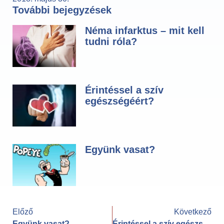
További bejegyzések
Néma infarktus – mit kell
tudni róla?
Érintéssel a szív
egészségéért?
Együnk vasat?
Előző
Következő
Együnk vasat?
Érintéssel a szív egészségéért?