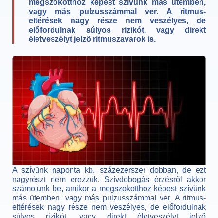
megszokotthoz képest szívünk más ütemben,
vagy más pulzusszámmal ver. A ritmus-
eltérések nagy része nem veszélyes, de
előfordulnak súlyos rizikót, vagy direkt
életveszélyt jelző ritmuszavarok is.
A szívünk naponta kb. százezerszer dobban, de ezt
nagyrészt nem érezzük. Szívdobogás érzésről akkor
számolunk be, amikor a megszokotthoz képest szívünk
más ütemben, vagy más pulzusszámmal ver. A ritmus-
eltérések nagy része nem veszélyes, de előfordulnak
súlyos rizikót, vagy direkt életveszélyt jelző