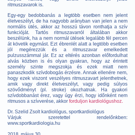
ritmuszavarok is.
Egy-egy bedobbanás a legtöbb esetben nem jelent
életveszélyt, de ha nagyobb arányban van jelen a nem
normális ütés, akkor az hosszú távon ronthatja a szív
funkcióját. Tartós ritmuszavarról általában akkor
beszélünk, ha a nem normál ütések legalább fél percen
át követik egymást. Ezt ébrenlét alatt a legtöbb esetben
jól megérezzük és a ritmuszavar emelkedett
pulzusszámmal jár. Ez az eltérés azonban előfordulhat
alvás közben is és olyan gyakran, hogy az érintett
személy szinte megszokja és ezek miatt nem
panaszkodik szívdobogás érzésre. Annak ellenére nem,
hogy ezek viszont veszélyes ritmuszavart jelenthetnek,
amik vagy direkt életveszélyt, vagy pedig súlyos
szövődményt (pl. stroke) okozhatnak. Ha gyakori
szívdobbanást érez, vagy úgy érzi, hogy időnként nem
ritmusos a szívverése, akkor
forduljon kardiológushoz.
Dr. Szelid Zsolt kardiológus, sportkardiológus
Várjuk szeretettel rendelőnkben:
www.sportkardiologia.hu
2018. május 30.