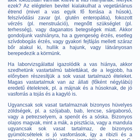
ezek? Az elégtelen bevitel kialakulhat a vegetáriánus
étrend (mivel a vas egyik fő forrása a húsok),
felszívódási zavar (pl. glutén enteropátia), fokozott
vérzés (pl. menstruáció), megnőtt szükséglet (pl.
terhesség), vagy daganatos betegségek miatt. Akkor
gondoljunk vashiányra, ha a gyengeség érzés, esetleg
szívdobogás érzés, vagy gyakori fejfájás mellett száraz
bőr alakul ki, hullik a hajunk, vagy látványosan
berepedezik a körmünk.
Ha laborvizsgálattal igazolódik a vas hiánya, akkor
szedhetünk vastartalmú tablettákat, de a legjobb, ha
előnyben részesítjük a sok vasat tartalmazó ételeket.
Magas vastartalmuk van az állati (főként négylábú)
eredetű ételeknek, pl. a májnak és a húsoknak, de jó
vasforrás a tojás és a kagyló is.
Ugyancsak sok vasat tartalmaznak bizonyos hüvelyes
zöldségek, pl. a szójabab, bab, lencse, sárgaborsó,
vagy a petrezselyem, a spenót és a sóska. Bizonyos
olajos magvak, mint a mák, a pisztácia, vagy a mandula
ugyancsak sok vasat tartalmaz, de bizonyos
gyümölcsételek is jó vasforrások, így a ribizli és a