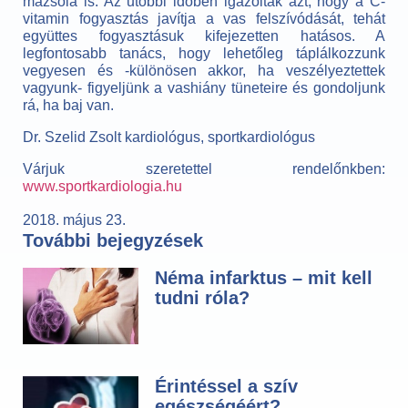
mazsola is. Az utóbbi időben igazolták azt, hogy a C-
vitamin fogyasztás javítja a vas felszívódását, tehát
együttes fogyasztásuk kifejezetten hatásos. A
legfontosabb tanács, hogy lehetőleg táplálkozzunk
vegyesen és -különösen akkor, ha veszélyeztettek
vagyunk- figyeljünk a vashiány tüneteire és gondoljunk
rá, ha baj van.
Dr. Szelid Zsolt kardiológus, sportkardiológus
Várjuk szeretettel rendelőnkben:
www.sportkardiologia.hu
2018. május 23.
További bejegyzések
Néma infarktus – mit kell
tudni róla?
Érintéssel a szív
egészségéért?