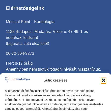
Elérhetőségeink
Medical Point – Kardiológia
1138 Budapest, Madarász Viktor u. 47-49. 1-es
irodaház, földszint
(bejárat a Juta utca felöl)
06-70-364-9273
H-P: 8-17 óráig
Amennyiben nem tudtuk fogadni hívását, visszahívjuk.
sportkardiologia@gmail.com
Sütik kezelése
Fontos linkek
A felhasználói élmény biztosítása érdekében olyan technológiákat
használunk, mint a cookie-k az eszközadatok tárolására és/vagy
eléréséhez. Ha beleegyezel ezekbe a technológiákba, akkor olyan
Adatvédelmi nyilatkozat
adatokat dolgozhatunk fel ezen az oldalon, mint a böngészési viselkedés
vagy az egyedi azonosítók. A hozzájárulás elmulasztása vagy