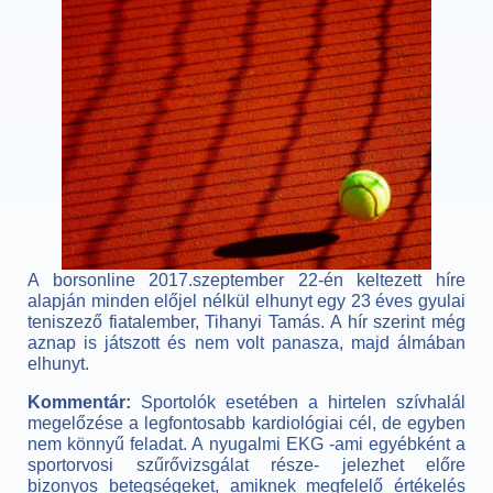
A borsonline 2017.szeptember 22-én keltezett híre
alapján minden előjel nélkül elhunyt egy 23 éves gyulai
teniszező fiatalember, Tihanyi Tamás. A hír szerint még
aznap is játszott és nem volt panasza, majd álmában
elhunyt.
Kommentár:
Sportolók esetében a hirtelen szívhalál
megelőzése a legfontosabb kardiológiai cél, de egyben
nem könnyű feladat. A nyugalmi EKG -ami egyébként a
sportorvosi szűrővizsgálat része- jelezhet előre
bizonyos betegségeket, amiknek megfelelő értékelés