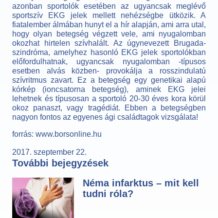
azonban sportolók esetében az ugyancsak meglévő
sportszív EKG jelek mellett nehézségbe ütközik. A
fiatalember álmában hunyt el a hír alapján, ami arra utal,
hogy olyan betegség végzett vele, ami nyugalomban
okozhat hirtelen szívhalált. Az úgynevezett Brugada-
szindróma, amelyhez hasonló EKG jelek sportolókban
előfordulhatnak, ugyancsak nyugalomban -típusos
esetben alvás közben- provokálja a rosszindulatú
szívritmus zavart. Ez a betegség egy genetikai alapú
kórkép (ioncsatorna betegség), aminek EKG jelei
lehetnek és típusosan a sportoló 20-30 éves kora körül
okoz panaszt, vagy tragédiát. Ebben a betegségben
nagyon fontos az egyenes ági családtagok vizsgálata!
forrás: www.borsonline.hu
2017. szeptember 22.
További bejegyzések
Néma infarktus – mit kell
tudni róla?