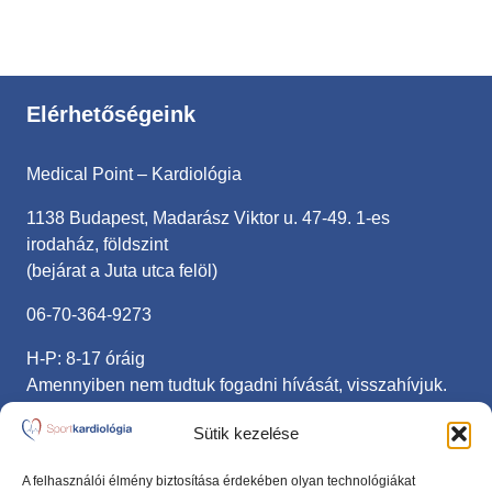
Elérhetőségeink
Medical Point – Kardiológia
1138 Budapest, Madarász Viktor u. 47-49. 1-es
irodaház, földszint
(bejárat a Juta utca felöl)
06-70-364-9273
H-P: 8-17 óráig
Amennyiben nem tudtuk fogadni hívását, visszahívjuk.
sportkardiologia@gmail.com
Sütik kezelése
Fontos linkek
A felhasználói élmény biztosítása érdekében olyan technológiákat