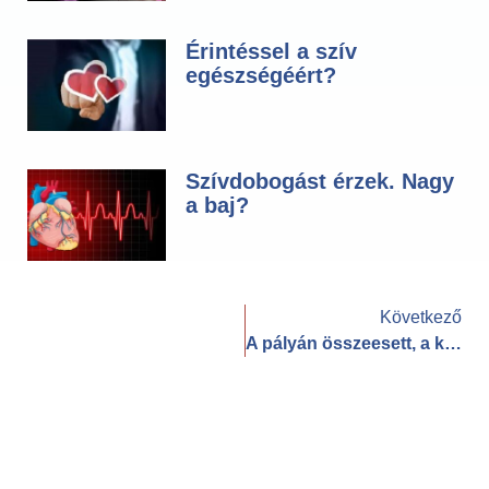
Érintéssel a szív
egészségéért?
Szívdobogást érzek. Nagy
a baj?
Következő
A pályán összeesett, a kórházban halt meg a kapus