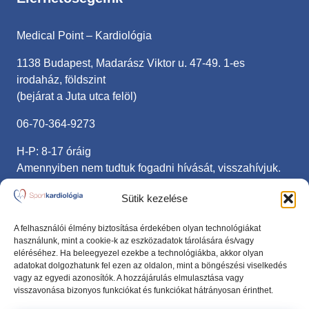
Medical Point – Kardiológia
1138 Budapest, Madarász Viktor u. 47-49. 1-es
irodaház, földszint
(bejárat a Juta utca felöl)
06-70-364-9273
H-P: 8-17 óráig
Amennyiben nem tudtuk fogadni hívását, visszahívjuk.
sportkardiologia@gmail.com
Sütik kezelése
Fontos linkek
A felhasználói élmény biztosítása érdekében olyan technológiákat
használunk, mint a cookie-k az eszközadatok tárolására és/vagy
eléréséhez. Ha beleegyezel ezekbe a technológiákba, akkor olyan
Adatvédelmi nyilatkozat
adatokat dolgozhatunk fel ezen az oldalon, mint a böngészési viselkedés
vagy az egyedi azonosítók. A hozzájárulás elmulasztása vagy
Anamnézis lap
visszavonása bizonyos funkciókat és funkciókat hátrányosan érinthet.