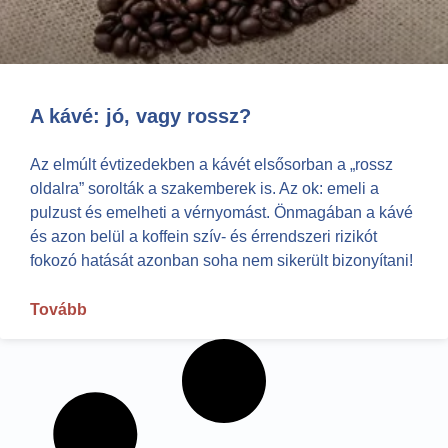
A kávé: jó, vagy rossz?
Az elmúlt évtizedekben a kávét elsősorban a „rossz
oldalra” sorolták a szakemberek is. Az ok: emeli a
pulzust és emelheti a vérnyomást. Önmagában a kávé
és azon belül a koffein szív- és érrendszeri rizikót
fokozó hatását azonban soha nem sikerült bizonyítani!
Tovább