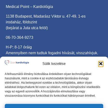
Medical Point – Kardiológia
1138 Budapest, Madarász Viktor u. 47-49. 1-es
irodaház, földszint
(bejárat a Juta utca felöl)
06-70-364-9273
H-P: 8-17 óráig
Amennyiben nem tudtuk fogadni hívását, visszahívjuk.
sportkardiologia@gmail.com
Sütik kezelése
Fontos linkek
A felhasználói élmény biztosítása érdekében olyan technológiákat
használunk, mint a cookie-k az eszközadatok tárolására és/vagy
eléréséhez. Ha beleegyezel ezekbe a technológiákba, akkor olyan
Adatvédelmi nyilatkozat
adatokat dolgozhatunk fel ezen az oldalon, mint a böngészési viselkedés
vagy az egyedi azonosítók. A hozzájárulás elmulasztása vagy
Anamnézis lap
visszavonása bizonyos funkciókat és funkciókat hátrányosan érinthet.
Kövess minket Facebookon!