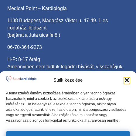
Medical Point – Kardiológia
1138 Budapest, Madarász Viktor u. 47-49. 1-es
irodaház, földszint
(bejárat a Juta utca felöl)
06-70-364-9273
H-P: 8-17 óráig
Amennyiben nem tudtuk fogadni hívását, visszahívjuk.
sportkardiologia@gmail.com
Sütik kezelése
Fontos linkek
A felhasználói élmény biztosítása érdekében olyan technológiákat
használunk, mint a cookie-k az eszközadatok tárolására és/vagy
eléréséhez. Ha beleegyezel ezekbe a technológiákba, akkor olyan
Adatvédelmi nyilatkozat
adatokat dolgozhatunk fel ezen az oldalon, mint a böngészési viselkedés
vagy az egyedi azonosítók. A hozzájárulás elmulasztása vagy
Anamnézis lap
visszavonása bizonyos funkciókat és funkciókat hátrányosan érinthet.
Kövess minket Facebookon!