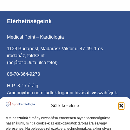
Elérhetőségeink
Medical Point – Kardiológia
1138 Budapest, Madarász Viktor u. 47-49. 1-es
irodaház, földszint
(bejárat a Juta utca felöl)
06-70-364-9273
H-P: 8-17 óráig
Amennyiben nem tudtuk fogadni hívását, visszahívjuk.
sportkardiologia@gmail.com
Sütik kezelése
Fontos linkek
A felhasználói élmény biztosítása érdekében olyan technológiákat
használunk, mint a cookie-k az eszközadatok tárolására és/vagy
eléréséhez. Ha beleegyezel ezekbe a technológiákba, akkor olyan