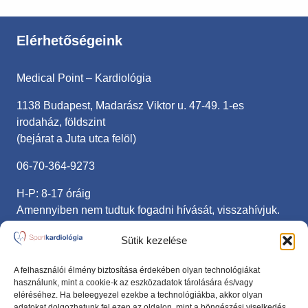
Elérhetőségeink
Medical Point – Kardiológia
1138 Budapest, Madarász Viktor u. 47-49. 1-es
irodaház, földszint
(bejárat a Juta utca felöl)
06-70-364-9273
H-P: 8-17 óráig
Amennyiben nem tudtuk fogadni hívását, visszahívjuk.
sportkardiologia@gmail.com
Sütik kezelése
Fontos linkek
A felhasználói élmény biztosítása érdekében olyan technológiákat
használunk, mint a cookie-k az eszközadatok tárolására és/vagy
eléréséhez. Ha beleegyezel ezekbe a technológiákba, akkor olyan
Adatvédelmi nyilatkozat
adatokat dolgozhatunk fel ezen az oldalon, mint a böngészési viselkedés