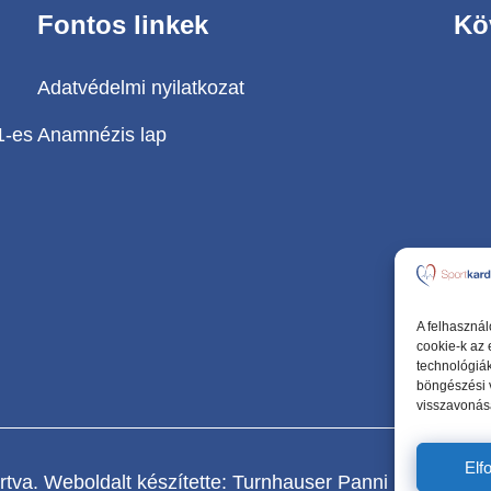
Fontos linkek
Kö
Adatvédelmi nyilatkozat
1-es
Anamnézis lap
A felhasznál
cookie-k az
technológiák
böngészési 
visszavonása
Elf
tva. Weboldalt készítette:
Turnhauser Panni