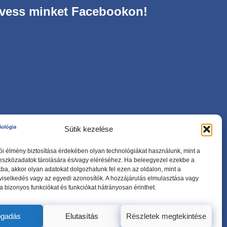
vess minket Facebookon!
Sütik kezelése
ói élmény biztosítása érdekében olyan technológiákat használunk, mint a
 eszközadatok tárolására és/vagy eléréséhez. Ha beleegyezel ezekbe a
ba, akkor olyan adatokat dolgozhatunk fel ezen az oldalon, mint a
viselkedés vagy az egyedi azonosítók. A hozzájárulás elmulasztása vagy
 bizonyos funkciókat és funkciókat hátrányosan érinthet.
ogadás
Elutasítás
Részletek megtekintése