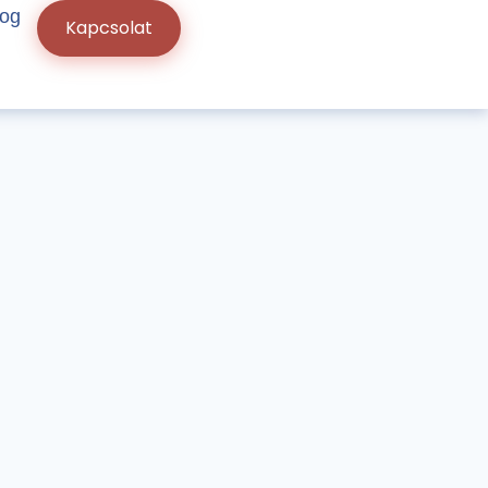
log
Kapcsolat