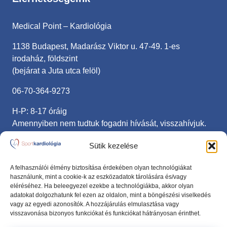
Medical Point – Kardiológia
1138 Budapest, Madarász Viktor u. 47-49. 1-es
irodaház, földszint
(bejárat a Juta utca felöl)
06-70-364-9273
H-P: 8-17 óráig
Amennyiben nem tudtuk fogadni hívását, visszahívjuk.
sportkardiologia@gmail.com
Sütik kezelése
Fontos linkek
A felhasználói élmény biztosítása érdekében olyan technológiákat
használunk, mint a cookie-k az eszközadatok tárolására és/vagy
eléréséhez. Ha beleegyezel ezekbe a technológiákba, akkor olyan
Adatvédelmi nyilatkozat
adatokat dolgozhatunk fel ezen az oldalon, mint a böngészési viselkedés
vagy az egyedi azonosítók. A hozzájárulás elmulasztása vagy
Anamnézis lap
visszavonása bizonyos funkciókat és funkciókat hátrányosan érinthet.